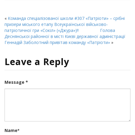
вікні)
вікні)
новому
вікні)
«
Команда спеціалізованої школи #307 «Патріоти» – срібні
призери міського етапу Всеукраїнської військово-
патріотичної гри «Сокіл» («Джура»)!!
Голова
Деснянськоі районної в місті Києві державної адміністрації
Геннадій Заболотний привітав команду «Патріоти»
»
Leave a Reply
Message *
Name
*