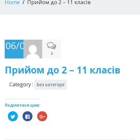
Home
Прийом до 2 – 11 класів
06/06/2018
0
Прийом до 2 – 11 класів
Category :
Без категорії
Поділитися цим:
Click
Click
Click
to
to
to
share
share
share
on
on
on
Twitter(Відкривається
Facebook(Відкривається
Google+
у
у
(Відкривається
новому
новому
у