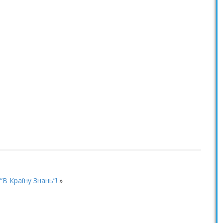
“В Країну Знань”!
»