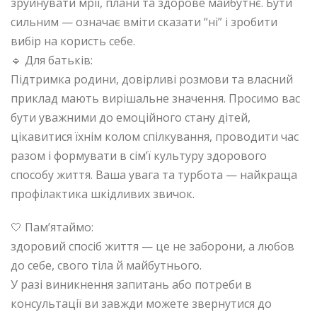
зруйнувати мрії, плани та здорове майбутнє. Бути
сильним — означає вміти сказати “ні” і зробити
вибір на користь себе.
🔹 Для батьків:
Підтримка родини, довірливі розмови та власний
приклад мають вирішальне значення. Просимо вас
бути уважними до емоційного стану дітей,
цікавитися їхнім колом спілкування, проводити час
разом і формувати в сім’ї культуру здорового
способу життя. Ваша увага та турбота — найкраща
профілактика шкідливих звичок.
🤍 Пам’ятаймо:
здоровий спосіб життя — це не заборони, а любов
до себе, свого тіла й майбутнього.
У разі виникнення запитань або потреби в
консультації ви завжди можете звернутися до