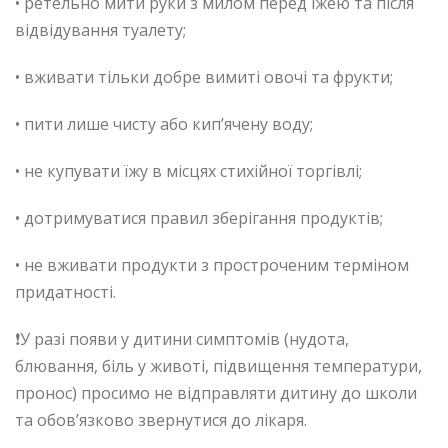
• ретельно мити руки з милом перед їжею та після
відвідування туалету;
• вживати тільки добре вимиті овочі та фрукти;
• пити лише чисту або кип’ячену воду;
• не купувати їжу в місцях стихійної торгівлі;
• дотримуватися правил зберігання продуктів;
• не вживати продукти з простроченим терміном
придатності.
❗У разі появи у дитини симптомів (нудота,
блювання, біль у животі, підвищення температури,
пронос) просимо не відправляти дитину до школи
та обов’язково звернутися до лікаря.