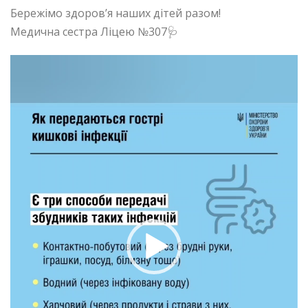
Бережімо здоров’я наших дітей разом!
Медична сестра Ліцею №307🩺
Відеопрогравач