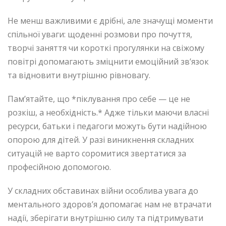
Не менш важливими є дрібні, але значущі моменти
спільної уваги: щоденні розмови про почуття,
творчі заняття чи короткі прогулянки на свіжому
повітрі допомагають зміцнити емоційний зв’язок
та відновити внутрішню рівновагу.
Пам’ятайте, що *піклування про себе — це не
розкіш, а необхідність.* Адже тільки маючи власні
ресурси, батьки і педагоги можуть бути надійною
опорою для дітей. У разі виникнення складних
ситуацій не варто соромитися звертатися за
професійною допомогою.
У складних обставинах війни особлива увага до
ментального здоров’я допомагає нам не втрачати
надії, зберігати внутрішню силу та підтримувати