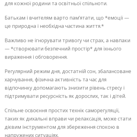
для кожної родини та освітньої спільноти.
Батькам і вчителям варто пам’ятати, що *емоції —
це природна і необхідна частина життя.*
Важливо не ігнорувати тривогу чи страх, а навпаки
— *створювати безпечний простір* для їхнього
вираження і обговорення.
Регулярний режим дня, достатній сон, збалансоване
харчування, фізична активність та час для
відпочинку допомагають знизити рівень стресу і
підтримувати ресурсність як дорослих, так і дітей.
Спільне освоєння простих технік саморегуляції,
таких як дихальні вправи чи релаксація, може стати
дієвим інструментом для збереження спокою в
напружених ситуаціях.