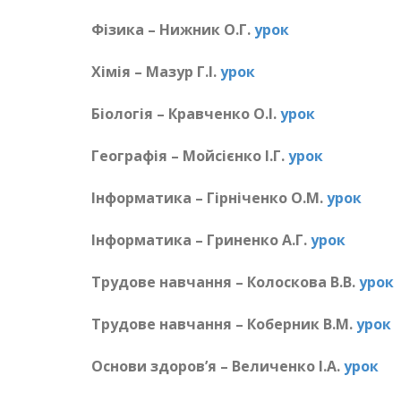
Фізика – Нижник О.Г.
урок
Хімія – Мазур Г.І.
урок
Біологія – Кравченко О.І.
урок
Географія – Мойсієнко І.Г.
урок
Інформатика – Гірніченко О.М.
урок
Інформатика – Гриненко А.Г.
урок
Трудове навчання – Колоскова В.В.
урок
Трудове навчання – Коберник В.М.
урок
Основи здоров’я – Величенко І.А.
урок