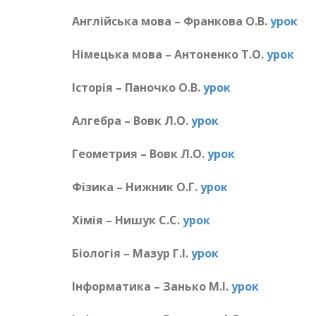
Англійська мова – Франкова О.В.
урок
Німецька мова – Антоненко Т.О.
урок
Історія – Паночко О.В.
урок
Алгебра – Вовк Л.О.
урок
Геометрия – Вовк Л.О.
урок
Фізика – Нижник О.Г.
урок
Хімія – Нишук С.С.
урок
Біологія – Мазур Г.І.
урок
Інформатика – Занько М.І.
урок