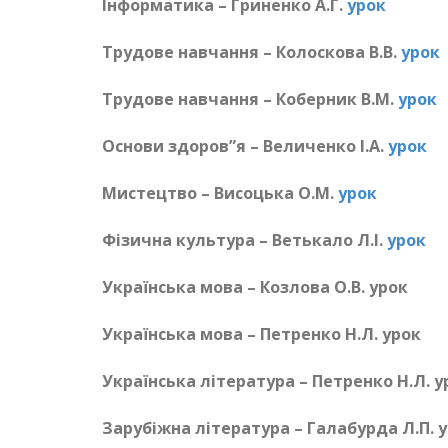
Інформатика – Гриненко А.Г.
урок
Трудове навчання – Колоскова В.В.
урок
Трудове навчання – Коберник В.М.
урок
Основи здоров”я – Величенко І.А.
урок
Мистецтво – Висоцька О.М.
урок
Фізична культура – Ветькало Л.І.
урок
Українська мова – Козлова О.В. урок
Українська мова – Петренко Н.Л. урок
Українська література – Петренко Н.Л. у
Зарубіжна література – Галабурда Л.П. 