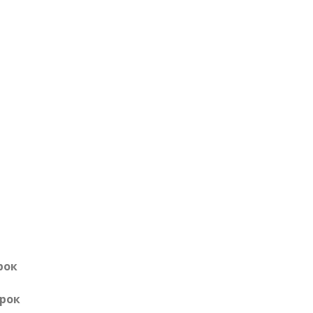
рок
урок