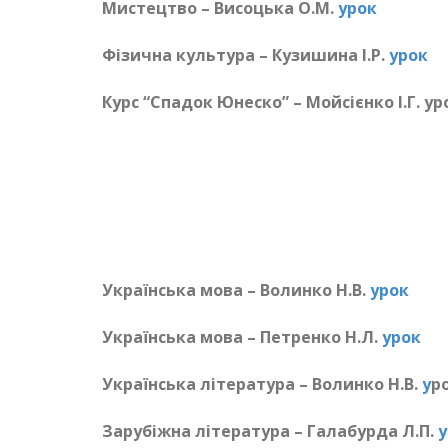
Мистецтво – Висоцька О.М.
урок
Фізична культура – Кузишина І.Р.
урок
Курс “Спадок Юнеско” –
Мойсієнко І.Г. ур
Українська мова – Волинко Н.В.
урок
Українська мова – Петренко Н.Л.
урок
Українська література – Волинко Н.В.
у
р
Зарубіжна література – Галабурда Л.П.
у