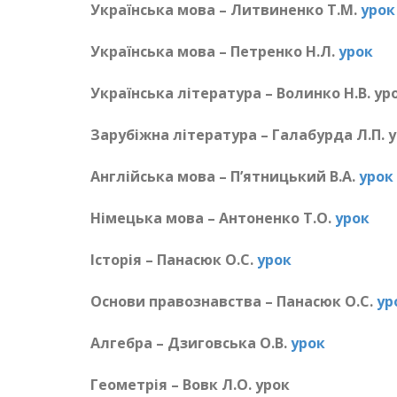
Українська мова – Литвиненко Т.М.
урок
Українська мова – Петренко Н.Л.
урок
Українська література – Волинко Н.В. ур
Зарубіжна література – Галабурда Л.П. 
Англійська мова – П’ятницький В.А.
урок
Німецька мова – Антоненко Т.О.
урок
Історія – Панасюк О.С.
урок
Основи правознавства – Панасюк О.С.
ур
Алгебра – Дзиговська О.В.
урок
Геометрія – Вовк Л.О. урок