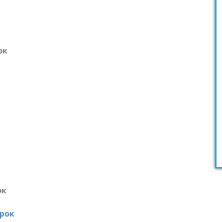
ок
ок
рок