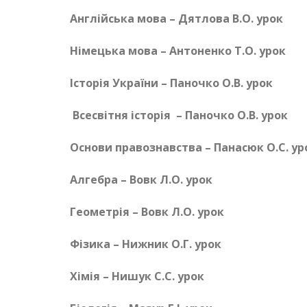
Англійська мова – Дятлова В.О. урок
Німецька мова – Антоненко Т.О. урок
Історія України – Паночко О.В. урок
Всесвітня історія – Паночко О.В. урок
Основи правознавства – Панасюк О.С. ур
Алгебра – Вовк Л.О. урок
Геометрія – Вовк Л.О. урок
Фізика – Нижник О.Г. урок
Хімія – Нишук С.С. урок