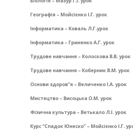
Біологія – Мазур Г.І. урок
Географія – Мойсієнко І.Г. урок
Інформатика – Коваль Л.Г.урок
Інформатика – Гриненко А.Г. урок
Трудове навчання – Колоскова В.В. урок
Трудове навчання – Коберник В.М. урок
Основи здоров”я – Величенко І.А. урок
Мистецтво – Висоцька О.М. урок
Фізична культура – Ветькало Л.І. урок
Курс “Спадок Юнеско” –
Мойсієнко І.Г. ур