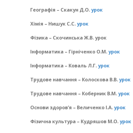
Географія – Скакун Д.О.
урок
Хімія – Нишук С.С.
урок
Фізика – Скочинська Ж.В. урок
Інформатика – Гірніченко О.М.
урок
Інформатика – Коваль Л.Г.
урок
Трудове навчання – Колоскова В.В.
урок
Трудове навчання – Коберник В.М.
урок
Основи здоров’я – Величенко І.А.
урок
Фізична культура – Кудряшов М.О.
урок