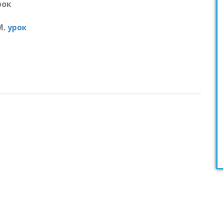
рок
М.
урок