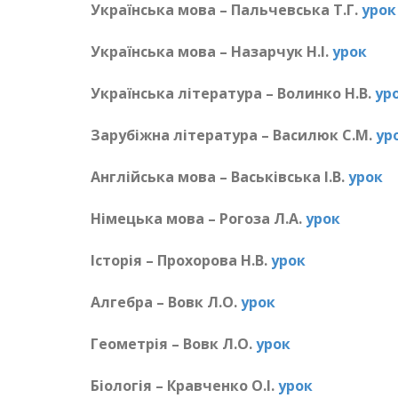
Українська мова – Пальчевська Т.Г.
урок
Українська мова – Назарчук Н.І.
урок
Українська література – Волинко Н.В.
ур
Зарубіжна література – Василюк С.М.
ур
Англійська мова – Васьківська І.В.
урок
Німецька мова – Рогоза Л.А.
урок
Історія – Прохорова Н.В.
урок
Алгебра – Вовк Л.О.
урок
Геометрія – Вовк Л.О.
урок
Біологія – Кравченко О.І.
урок