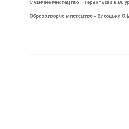
Музичне мистецтво – Терентьєва В.М. у
Образотворче мистецтво – Висоцька О.