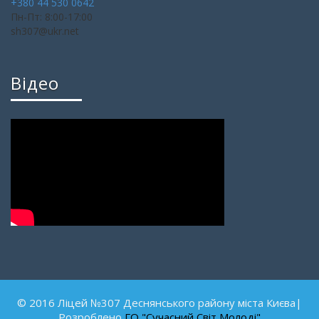
+380 44 530 0642
Пн-Пт: 8:00-17:00
sh307@ukr.net
Відео
© 2016 Ліцей №307 Деснянського району міста Києва|
Розроблено
ГО "Сучасний Світ Молоді"