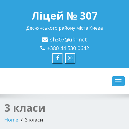
Ліцей № 307
Деснянського району міста Києва
sh307@ukr.net
+380 44 530 0642
Toggl
navig
3 класи
Home
3 класи