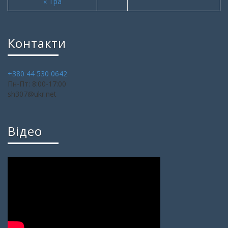
« Тра
Контакти
+380 44 530 0642
Пн-Пт: 8:00-17:00
sh307@ukr.net
Відео