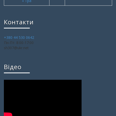
« Тра
Контакти
+380 44 530 0642
Пн-Пт: 8:00-17:00
sh307@ukr.net
Відео