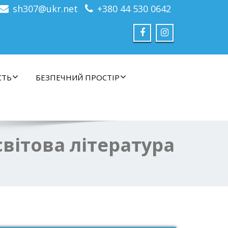
sh307@ukr.net
+380 44 530 0642
СТЬ
БЕЗПЕЧНИЙ ПРОСТІР
світова література