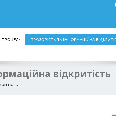
Й ПРОЦЕС
ПРОЗОРІСТЬ ТА ІНФОРМАЦІЙНА ВІДКРИТІ
ормаційна відкритість
критість