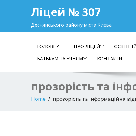
Ліцей № 307
Деснянського району міста Києва
ГОЛОВНА
ПРО ЛІЦЕЙ
ОСВІТНІ
БАТЬКАМ ТА УЧНЯМ
КОНТАКТИ
прозорість та інф
Home
прозорість та інформаційна від