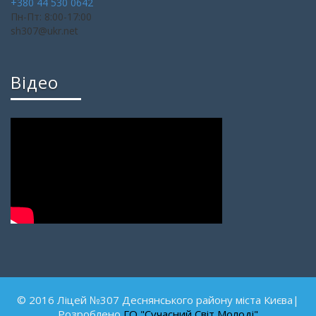
+380 44 530 0642
Пн-Пт: 8:00-17:00
sh307@ukr.net
Відео
© 2016 Ліцей №307 Деснянського району міста Києва|
Розроблено
ГО "Сучасний Світ Молоді"