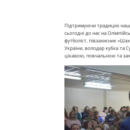
Підтримуючи традицію нашо
сьогодні до нас на Олімпійс
футболіст, півзахисник «Шах
України, володар кубка та С
цікавою, повчальною та з