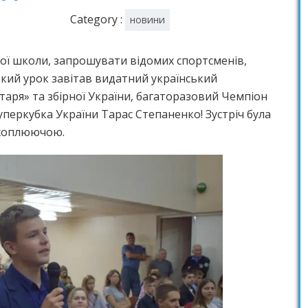
Category :
новини
ї школи, запрошувати відомих спортсменів,
ький урок завітав видатний український
таря» та збірної України, багаторазовий Чемпіон
уперкубка України Тарас Степаненко! Зустріч була
ахоплюючою.