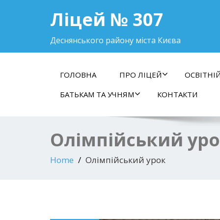
Ліцей № 307
Деснянського району міста Києва
ГОЛОВНА
ПРО ЛІЦЕЙ
ОСВІТНІ
БАТЬКАМ ТА УЧНЯМ
КОНТАКТИ
Олімпійський ур
Home
Олімпійський урок